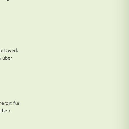
Netzwerk
 über
herort für
ichen