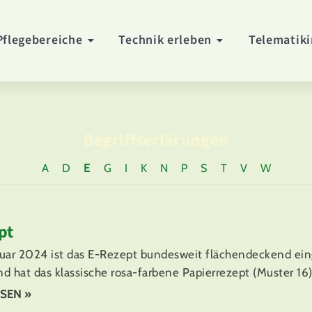
Pflegebereiche
Technik erleben
Telematiki
Begriffserlärungen
A
D
E
G
I
K
N
P
S
T
V
W
pt
anuar 2024 ist das E-Rezept bundesweit flächendeckend ein
d hat das klassische rosa-farbene Papierrezept (Muster 16)
SEN »