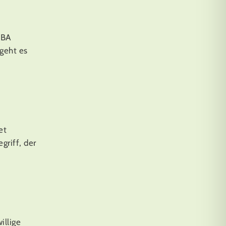
HBA
 geht es
et
griff, der
illige