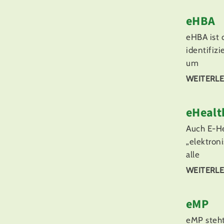
eHBA
eHBA ist 
identifizi
um
WEITERLE
eHealt
Auch E-He
„elektron
alle
WEITERLE
eMP
eMP steht