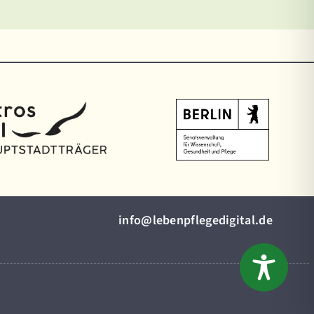
i
l@ofn
pnebe
egelf
tigid
ed.la