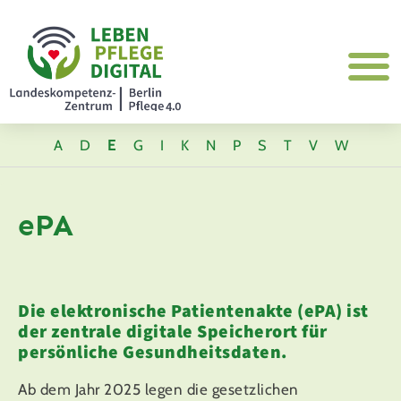
A
D
E
G
I
K
N
P
S
T
V
W
ePA
Die elektronische Patientenakte (ePA) ist
der zentrale digitale Speicherort für
persönliche Gesundheitsdaten.
Ab dem Jahr 2025 legen die gesetzlichen