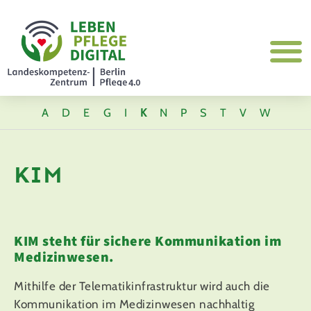
A
D
E
G
I
K
N
P
S
T
V
W
KIM
KIM steht für sichere Kommunikation im
Medizinwesen.
Mithilfe der Telematikinfrastruktur wird auch die
Kommunikation im Medizinwesen nachhaltig