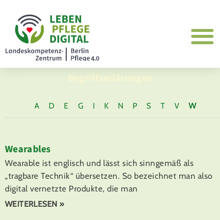
Begriffserlärungen
A
D
E
G
I
K
N
P
S
T
V
W
Wearables
Wearable ist englisch und lässt sich sinngemäß als
„tragbare Technik“ übersetzen. So bezeichnet man also
digital vernetzte Produkte, die man
WEITERLESEN »