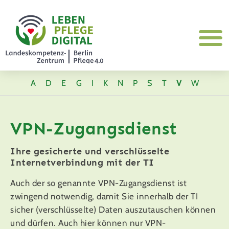
A
D
E
G
I
K
N
P
S
T
V
W
VPN-Zugangsdienst
Ihre gesicherte und verschlüsselte
Internetverbindung mit der TI
Auch der so genannte VPN-Zugangsdienst ist
zwingend notwendig, damit Sie innerhalb der TI
sicher (verschlüsselte) Daten auszutauschen können
und dürfen. Auch hier können nur VPN-