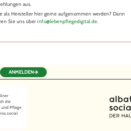
ehlungen aus.
e als Hersteller hier gerne aufgenommen werden? Dann
ren Sie uns über
i
l@ofn
pnebe
egelf
tigid
ed.la
.
ANMELDEN
liner
ch die
 und Pflege
ros.social