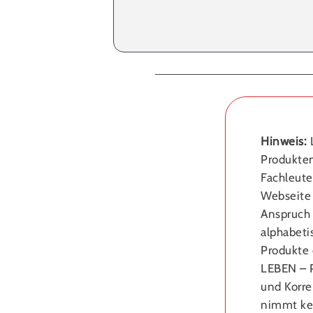
Hinweis:
L
Produkten
Fachleute
Webseite 
Anspruch 
alphabeti
Produkte 
LEBEN – P
und Korre
nimmt kei