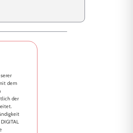
serer
 mit dem
n
tlich der
eitet.
ändigkeit
 DIGITAL
e